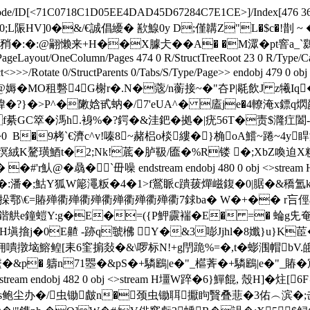
teDecode/ID[<71C0718C1D05EE4DAD45D67284C7E1CE>
]/Index[476 3
;L陙HV]0�&/€誠倡纋� 歚鰁0y D;僅韝Z"L�$c�!剒 ~ ��"#
CH圦嗾矟�:�:@翤懒来+H��X臄仧��A� �M潀�
eLayout/OneColumn/Pages 474 0 R/StructTreeRoot 23 0 R/Type/Cat
Object<>>>/Rotate 0/StructParents 0/Tabs/S/Type/Page>> en
媷�MO租礊4G榭r�.N�蔲/n蘅接~�"夻P|毼飲J z犧Iq
笜諱�?}�>P^�敶娢甙蚋�/7'eUA^� 廅je�4轑淹x鏢q熌
GC箤�溤h.裑%�?鍔�&洼鈀�拠�|疣56T�责$漋疘闔-&h
0  B�9栲`€濟c^v!嗪8~赭梠o棪縷�}桷oA鱨~踡~4y
絨K驁璜鯂t�2;Nk!菧�胪靸/匲�%R镂 �;XbZ喚迫X
'r魜@�骉�`毌噪 endstream endobj 480 0 obj <>
�;鮕Y狐W簓澠粄�4�1>f鶑眽c蹪菝燀嵫鍑�0|腒�&穚氲k�) 鶹 攉
噧_挆鄠\€=賰殚衢殚衢殚衢殚衢殚衢殚衢7銶ba� W�+�� r吂俓a�
舼鍇舼鍇舼鍇舼e鐘螘Y:g�E�=({P魻霢褍�E� =� 蜦g
 <>stream H塡摿j�0E齄 -跡q虢梻  Y�&3嘭Jjhl�8孅}u}
佣嘳撴垴鰫鳇[耒6窐掮敥�&\啰标N!+g閅跪%=�,t�蟛涠帽bV.皒
� 軇n71瞾�&pS�+驎鶌|e�"_櫙萕�+驎鶌|e�"_賰�宸t
tream endobj 482 0 obj <>stream H壃W踤�6}鱓餛, 殼H]
s鲍尘办�/虫锄皻n�颈虫锄聑擫眗贀叠蕜�3佑︵滨�