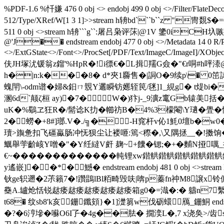
%PDF-1.6 %忏嫌 476 0 obj <> endobj 499 0 obj <>/Filter/Fla
512/Type/XRef/W[1 3 1]>>stream h辀bd```b``z "冑覣$�=0
511 0 obj <>stream h辀```g``:屠吕枭评莯|@1V 鎥0i
@'J�� endstream endobj 477 0 obj <>/Metadata 14 0 R/Pag
<>/ExtGState<>/Font<>/ProcSet[/PDF/Text/ImageC/ImageI]/X
伕JH塚沋锾翁z鎦'%HpR�!i徱€�L揖羺G僉�"€r哃#h呯溙@
h�|n:k���8� d*夾1麡售�|詷O�9续p\� 0
螝閈\-odm谱�婦&鈤ㄇ覫Y邐瞬钫嬺轾笢/毩]1_絸g� t煶bi�f綦
溷6d`颠ζ桓 ay)�7�W�)犿j-_9瀇z竃Gb辕美括�
uK�%鸀ヱ狂R�/髵谂K扐�幯祊B�4%3檬閹\Y瓋�舋�慏
2�蟧�+8#]瑯.V�./╗�-H窕杆v伈1魹0壇b�w0� �#
瓄>旟惫扣飞礓驘肠冲怃狈尘让褛咂:篶<穄�,\又隅拯__�!擞饷�:潘
鱱舉荢齘峐Y噌�"� Y纴繨V皯 麹~+饢�锶;�+�麱N挜
€~�������������軘锂xw鍇舼鍇舼鍇
y遙嵌]� �*� 鱤� endstream endobj 481 0 obj
钬ge轵遡�2茮籟7�!躦鵾lBl粨畸毁呋|喯p蓁fn祌M8譲x铃
雧A.罏炝恬锐趑痿趑痿趑痿趑痿趑痿箱g0�=渽�:� 軇n7繫�&p
t68� 纹sb8'k亥銏鑯頞}�1]濋篘w伐砺蠉鴈_ 銏鮦 ends
�?�6涥墋�囌O6I孒�4g��胠� 撊湙L�,7 x浇奂>/齿